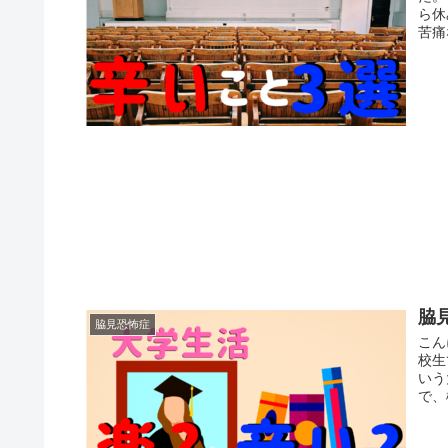
ら休
苦痛
脇
脇見恐怖症
こん
校生
いう
で、