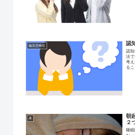
認
脇見恐怖症
認知
法で
考え
るこ
朝
本
２
睡眠