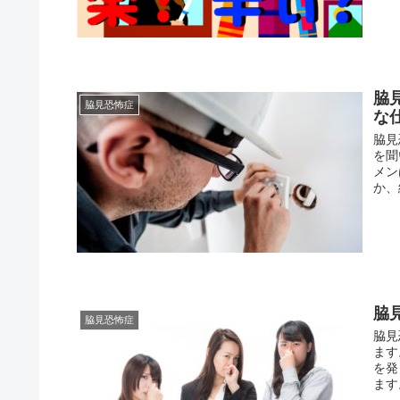
脇
脇見恐怖症
な
脇見
を聞
メン
か、
脇
脇見恐怖症
脇見
ます
を発
ます