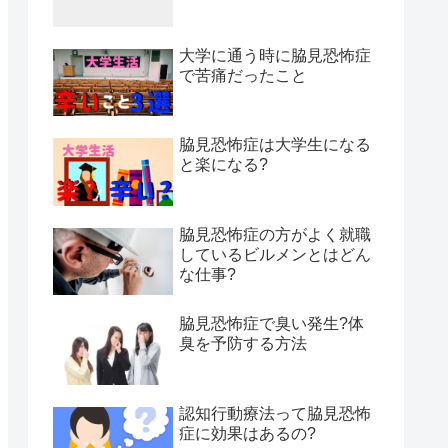
大学に通う時に脇見恐怖症
で苦痛だったこと
脇見恐怖症は大学生になる
と楽になる?
脇見恐怖症の方がよく就職
しているビルメンとはどん
な仕事?
脇見恐怖症で臭い発生?体
臭を予防する方法
認知行動療法って脇見恐怖
症に効果はあるの?