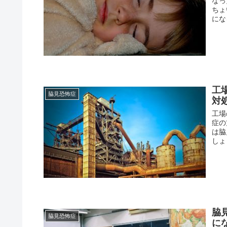
なっ
ちょ
にな
工
脇見恐怖症
対
工場
症の
は脇
しょ
脇
脇見恐怖症
に