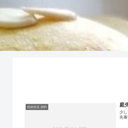
庭
自給自足 節約
少し
先養