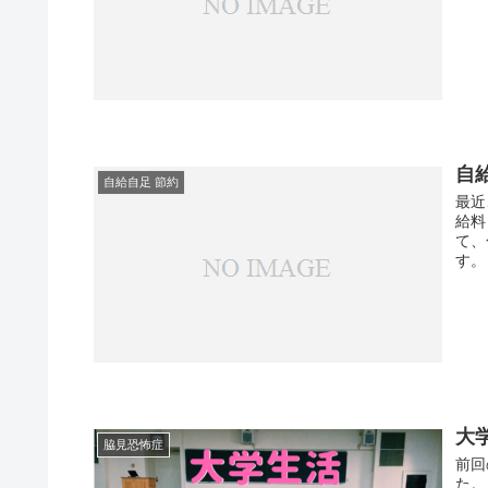
自
自給自足 節約
最近
給料
て、
す。
大
脇見恐怖症
前回
た。