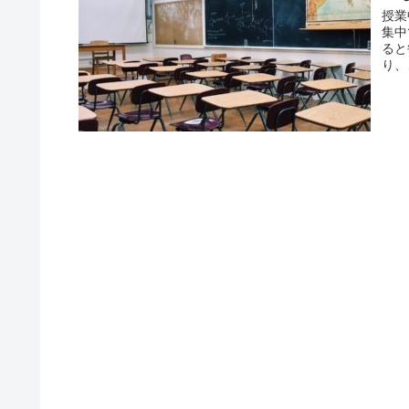
授業
集中
ると
り、